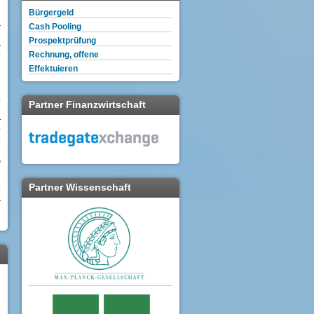
Bürgergeld
Cash Pooling
Prospektprüfung
Rechnung, offene
Effektuieren
3
0
Partner Finanzwirtschaft
%
‰
1
Partner Wissenschaft