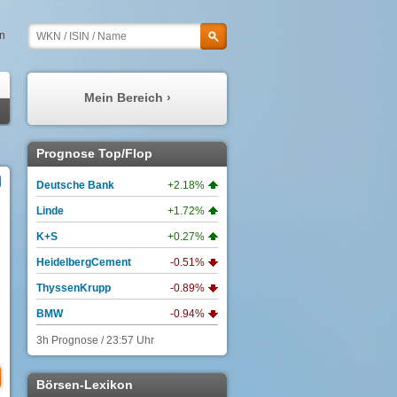
en
Mein Bereich ›
Meine Prognosen
Prognose Top/Flop
Meine Watchlist
Deutsche Bank
+2.18%
Mein Profil
Linde
+1.72%
Meine Depots
K+S
+0.27%
Meine Nachrichten
HeidelbergCement
-0.51%
ThyssenKrupp
-0.89%
BMW
-0.94%
3h Prognose / 23:57 Uhr
Börsen-Lexikon