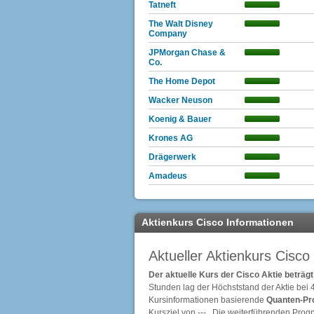
Tatneft
The Walt Disney
Company
JPMorgan Chase &
Co.
The Home Depot
Wacker Neuson
Koenig & Bauer
Krones AG
Drägerwerk
Amadeus
Aktienkurs Cisco Informationen
Aktueller Aktienkurs Cisco
Der aktuelle Kurs der Cisco Aktie beträg
Stunden lag der Höchststand der Aktie bei
Kursinformationen basierende
Quanten-Pr
Kursziel von --- . Die weiterführenden Pro