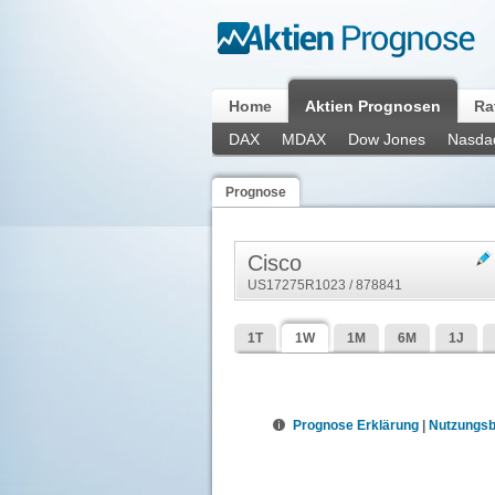
Home
Aktien Prognosen
Ra
DAX
MDAX
Dow Jones
Nasda
Prognose
Cisco
US17275R1023 / 878841
1T
1W
1M
6M
1J
Prognose Erklärung
|
Nutzungs