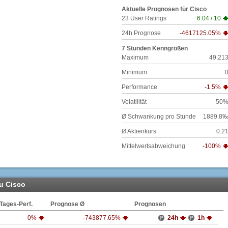
Aktuelle Prognosen für
Cisco
23
User Ratings
6.04
/
10
24h Prognose
-4617125.05%
7 Stunden Kenngrößen
Maximum
49.21
Minimum
Performance
-1.5%
Volatilität
50
Ø Schwankung pro Stunde
1889.8
Ø Aktienkurs
0.2
Mittelwertsabweichung
-100%
zu Cisco
Tages-Perf.
Prognose Ø
Prognosen
0%
-743877.65%
24h
1h