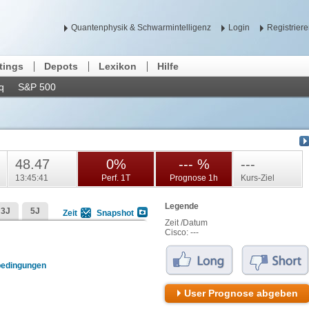
Quantenphysik & Schwarmintelligenz
Login
Registrier
tings
Depots
Lexikon
Hilfe
q
S&P 500
48.47
0%
--- %
---
13:45:41
Perf. 1T
Prognose 1h
Kurs-Ziel
Legende
3J
5J
Zeit
Snapshot
Zeit /Datum
Cisco:
---
bedingungen
User Prognose abgeben