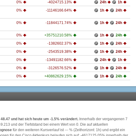
0%
-4024715.13%
24h
1h
0%
-11146166.64%
1h
24h
0%
-11844171.74%
1h
24h
0%
+35751210.58%
1h
24h
0%
-1382602.37%
1h
24h
0%
-2543519.38%
1h
24h
0%
-13491182.66%
24h
1h
0%
-3126576.52%
1h
24h
0%
+40862629.15%
1h
24h
t 48.47 und hat sich heute um -1.5% verändert.
Innerhalb der vergangenen 7
49.213
und der Tiefststand bei einem Wert von
0
. Die auf aktuellen
ognose
für den weiteren Kursverlauf ist --- % (Zeithorizont: 1h) und ergibt ein
gnosen für den Cisco Aktienkurs belaufen sich auf: -4617125.05% innerhalb der