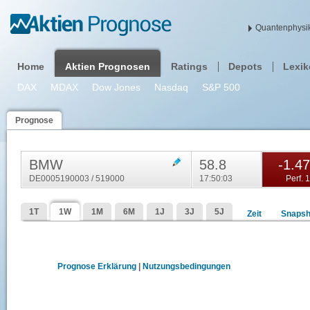
Quantenphysik
Home
Aktien Prognosen
Ratings
Depots
Lexi
DAX
MDAX
Dow Jones
Nasdaq
S&P 500
Prognose
BMW
58.8
-1.4
DE0005190003 / 519000
17:50:03
Perf. 
1T
1W
1M
6M
1J
3J
5J
Zeit
Snapsh
Prognose Erklärung
|
Nutzungsbedingungen