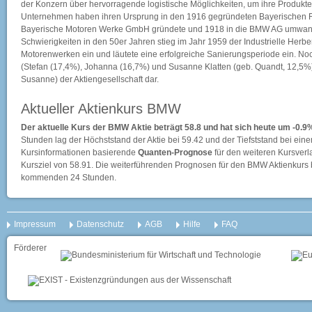
der Konzern über hervorragende logistische Möglichkeiten, um ihre Produkt
Unternehmen haben ihren Ursprung in den 1916 gegründeten Bayerischen 
Bayerische Motoren Werke GmbH gründete und 1918 in die BMW AG umwandel
Schwierigkeiten in den 50er Jahren stieg im Jahr 1959 der Industrielle Herbe
Motorenwerken ein und läutete eine erfolgreiche Sanierungsperiode ein. Noc
(Stefan (17,4%), Johanna (16,7%) und Susanne Klatten (geb. Quandt, 12,5%))
Susanne) der Aktiengesellschaft dar.
Aktueller Aktienkurs BMW
Der aktuelle Kurs der BMW Aktie beträgt 58.8 und hat sich heute um -0.9
Stunden lag der Höchststand der Aktie bei
59.42
und der Tiefststand bei ein
Kursinformationen basierende
Quanten-Prognose
für den weiteren Kursverla
Kursziel von 58.91. Die weiterführenden Prognosen für den BMW Aktienkurs b
kommenden 24 Stunden.
Impressum
Datenschutz
AGB
Hilfe
FAQ
Förderer