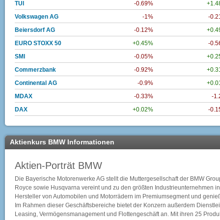
TUI
-0.69%
+1.
Volkswagen AG
-1%
-0.
Beiersdorf AG
-0.12%
+0.
EURO STOXX 50
+0.45%
-0.
SMI
-0.05%
+0.
Commerzbank
-0.92%
+0.
Continental AG
-0.9%
+0.
MDAX
-0.33%
-1
DAX
+0.02%
-0.
Aktienkurs BMW Informationen
Aktien-Porträt BMW
Die Bayerische Motorenwerke AG stellt die Muttergesellschaft der BMW Grou
Royce sowie Husqvarna vereint und zu den größten Industrieunternehmen in D
Hersteller von Automobilen und Motorrädern im Premiumsegment und genießt 
Im Rahmen dieser Geschäftsbereiche bietet der Konzern außerdem Dienstlei
Leasing, Vermögensmanagement und Flottengeschäft an. Mit ihren 25 Produk