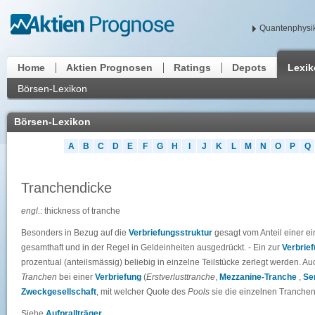
Quantenphysik
Home
Aktien Prognosen
Ratings
Depots
Lexi
Börsen-Lexikon
Börsen-Lexikon
A
B
C
D
E
F
G
H
I
J
K
L
M
N
O
P
Q
Tranchendicke
engl.
: thickness of tranche
Besonders in Bezug auf die
Verbriefungsstruktur
gesagt vom Anteil einer e
gesamthaft und in der Regel in Geldeinheiten ausgedrückt. - Ein zur
Verbrie
prozentual (anteilsmässig) beliebig in einzelne Teilstücke zerlegt werden. Au
Tranchen
bei einer
Verbriefung
(
Erstverlusttranche
,
Mezzanine-Tranche
,
Se
Zweckgesellschaft
, mit welcher Quote des
Pools
sie die einzelnen Tranchen 
Siehe
Aufprallträger