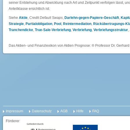
seiner Entstehung und Abwicklung nach Art und Zeitpunkt verfolgen lässt, u
Anteilklasse ersichtlich ist.
Siehe
Aktie
,
Credit Default Swaps
,
Darlehn-gegen-Papiere-Geschäft
,
Kapit
Strategie
,
Partialobligation
,
Pool
,
Reintermediation
,
Rückübertragungs-Kl
Tranchendicke
,
True-Sale-Verbriefung
,
Verbriefung
,
Verbriefungsstruktur
,
Das Aktien- und Finanzlexikon von Aktien Prognose: ® Professor Dr. Gerhard 
Impressum
Datenschutz
AGB
Hilfe
FAQ
Förderer