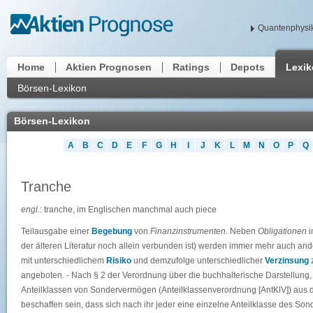
Quantenphysik
Home
Aktien Prognosen
Ratings
Depots
Lexi
Börsen-Lexikon
Börsen-Lexikon
A
B
C
D
E
F
G
H
I
J
K
L
M
N
O
P
Q
Tranche
engl.
: tranche, im Englischen manchmal auch piece
Teilausgabe einer
Begebung
von
Finanzinstrumenten
. Neben
Obligationen
i
der älteren Literatur noch allein verbunden ist) werden immer mehr auch a
mit unterschiedlichem
Risiko
und demzufolge unterschiedlicher
Verzinsung
z
angeboten. - Nach § 2 der Verordnung über die buchhalterische Darstellung
Anteilklassen von Sondervermögen (Anteilklassenverordnung [AntKlV]) aus
beschaffen sein, dass sich nach ihr jeder eine einzelne Anteilklasse des So