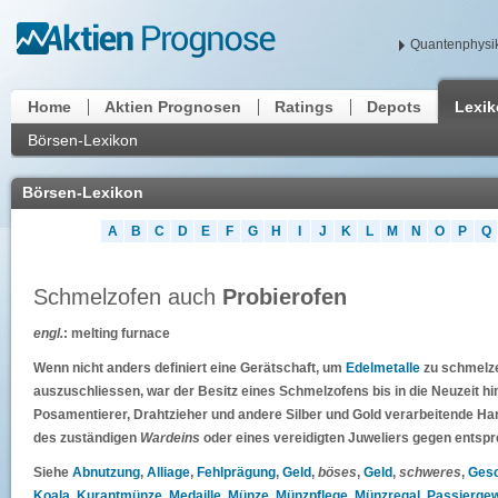
Quantenphysik
Home
Aktien Prognosen
Ratings
Depots
Lexi
Börsen-Lexikon
Börsen-Lexikon
A
B
C
D
E
F
G
H
I
J
K
L
M
N
O
P
Q
Schmelzofen auch
Probierofen
engl.
: melting furnace
Wenn nicht anders definiert eine Gerätschaft, um
Edelmetalle
zu schmelze
auszuschliessen, war der Besitz eines Schmelzofens bis in die Neuzeit hin
Posamentierer, Drahtzieher und andere Silber und Gold verarbeitende 
des zuständigen
Wardeins
oder eines vereidigten Juweliers gegen ents
Siehe
Abnutzung
,
Alliage
,
Fehlprägung
,
Geld
,
böses
,
Geld
,
schweres
,
Ges
Koala
,
Kurantmünze
,
Medaille
,
Münze
,
Münzpflege
,
Münzregal
,
Passiergew