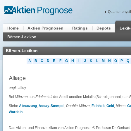
Quantenphysik
Home
Aktien Prognosen
Ratings
Depots
Lexi
Börsen-Lexikon
Börsen-Lexikon
A
B
C
D
E
F
G
H
I
J
K
L
M
N
O
P
Q
Alliage
engl.
: alloy
Bei
Münzen
aus
Edelmetall
der Anteil unedlen Metalls (Schrot genannt; das
E
Siehe
Abnutzung
,
Assay-Stempel
,
Doublé-Münze
,
Feinheit
,
Geld
,
böses
,
Go
Wardein
Das Aktien- und Finanzlexikon von Aktien Prognose: ® Professor Dr. Gerhard 