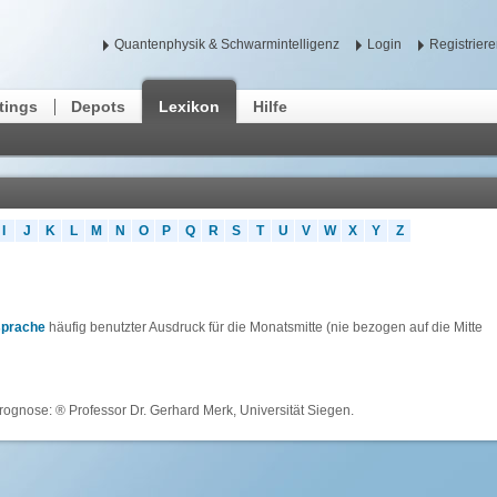
Quantenphysik & Schwarmintelligenz
Login
Registrier
tings
Depots
Lexikon
Hilfe
I
J
K
L
M
N
O
P
Q
R
S
T
U
V
W
X
Y
Z
sprache
häufig benutzter Ausdruck für die Monatsmitte (nie bezogen auf die Mitte
rognose: ® Professor Dr. Gerhard Merk, Universität Siegen.