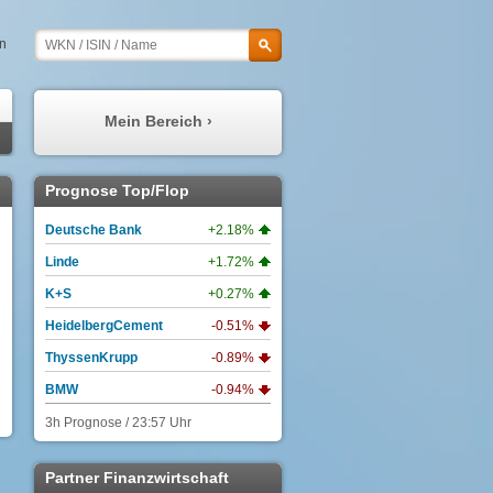
en
Mein Bereich ›
Meine Prognosen
Prognose Top/Flop
Meine Watchlist
Deutsche Bank
+2.18%
Mein Profil
Linde
+1.72%
Meine Depots
K+S
+0.27%
Meine Nachrichten
HeidelbergCement
-0.51%
ThyssenKrupp
-0.89%
BMW
-0.94%
3h Prognose / 23:57 Uhr
Partner Finanzwirtschaft