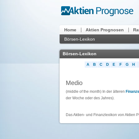
Home
Aktien Prognosen
Ra
Börsen-Lexikon
Börsen-Lexikon
A
B
C
D
E
F
G
H
Medio
(middle of the month) In der älteren
Finanz
der Woche oder des Jahres).
Das Aktien- und Finanzlexikon von Aktien P