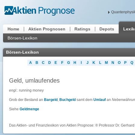
Quantenphysik
Home
Aktien Prognosen
Ratings
Depots
Lexi
Börsen-Lexikon
Börsen-Lexikon
A
B
C
D
E
F
G
H
I
J
K
L
M
N
O
P
Q
Geld, umlaufendes
engl.
: running money
Grob der Bestand an
Bargeld
,
Buchgeld
samt dem
Umlauf
an
Nebenwähru
Siehe
Geldmenge
Das Aktien- und Finanzlexikon von Aktien Prognose: ® Professor Dr. Gerhard 