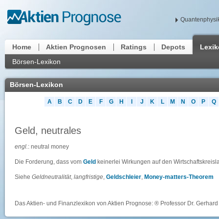
Quantenphysik
Home
Aktien Prognosen
Ratings
Depots
Lexi
Börsen-Lexikon
Börsen-Lexikon
A
B
C
D
E
F
G
H
I
J
K
L
M
N
O
P
Q
Geld, neutrales
engl.
: neutral money
Die Forderung, dass vom
Geld
keinerlei Wirkungen auf den Wirtschaftskreisl
Siehe
Geldneutralität
,
langfristige
,
Geldschleier
,
Money-matters-Theorem
Das Aktien- und Finanzlexikon von Aktien Prognose: ® Professor Dr. Gerhard 