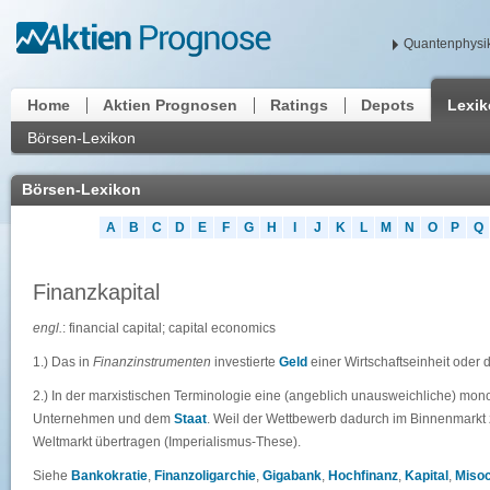
Quantenphysik
Home
Aktien Prognosen
Ratings
Depots
Lexi
Börsen-Lexikon
Börsen-Lexikon
A
B
C
D
E
F
G
H
I
J
K
L
M
N
O
P
Q
Finanzkapital
engl.
: financial capital; capital economics
1.) Das in
Finanzinstrumenten
investierte
Geld
einer Wirtschaftseinheit oder 
2.) In der marxistischen Terminologie eine (angeblich unausweichliche) mo
Unternehmen und dem
Staat
. Weil der Wettbewerb dadurch im Binnenmarkt
Weltmarkt übertragen (Imperialismus-These).
Siehe
Bankokratie
,
Finanzoligarchie
,
Gigabank
,
Hochfinanz
,
Kapital
,
Miso