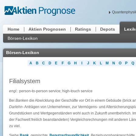
Quantenphysik
Home
Aktien Prognosen
Ratings
Depots
Lexi
Börsen-Lexikon
Börsen-Lexikon
A
B
C
D
E
F
G
H
I
J
K
L
M
N
O
P
Q
Filialsystem
engl.
: person-to-person service; high-touch service
Bei
Banken
die Abwicklung der Geschäfte vor Ort in einem Gebäude (brick and
Darlehn-
Anträgen von Unternehmen, zur Vermögens- und Altersicherungspla
Grundstücken und Wertgegenständen wohl auch in Zukunft unentbehrlich. Im
der Fachwelt freilich beanstandeten) Vergleichsrechnungen mit anderen Lä
zu viel.
Siehe
Bank
,
gemischte
,
Benutzerfreundlichkeit
,
Beziehungsbankgeschäfte