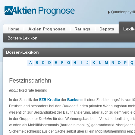
Quantenphysik
Home
Aktien Prognosen
Ratings
Depots
Lexi
Börsen-Lexikon
Börsen-Lexikon
A
B
C
D
E
F
G
H
I
J
K
L
M
N
O
P
Q
Festzinsdarlehn
engl.
: fixed rate lending
In der Statistik der
EZB
Kredite
der
Banken
mit einer Zinsbindungsfrist von 
Deutschland besonders bei den
Darlehn
für den privaten Wohnungsbau mehr 
wesentlich zur Beständigkeit der Baufinanzierung, aber auch zu dem verglei
in der Gruppe der
Darlehn
für den Wohnungsbau bei. - Verschiedentlich geriet
wurden als Mobilitätshemmnis (barrier to mobility) gebrandmarkt. Aber jeder 
Sicherheit schliesst aus der Sache selbst überall ein Mobilitätshemmnis ein; d