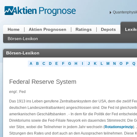
Quantenphysik
Home
Aktien Prognosen
Ratings
Depots
Lexi
Börsen-Lexikon
Börsen-Lexikon
A
B
C
D
E
F
G
H
I
J
K
L
M
N
O
P
Q
Federal Reserve System
engl.
: Fed
Das 1913 ins Leben gerufene Zentralbanksystem der USA, dem die zwölf Fe
deutschen Landeszentralbanken) angeschlossen sind. Die Fed ist gleichzeit
amerikanischen
Geschäftsbanken
. - In dem für die Politik der Fed entsche
Direktoriums sowie die Fed-Filiale Neuyork ein dauerndes Stimmrecht. Die G
vier Sitze, wobei die Teilnehmer in jedem Jahr wechseln (
Rotationsprinzip
).
Sitzungen des Rates und dort auch an den Aussprachen teilnehmen. Diese Ko