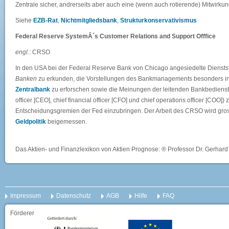
Zentrale sicher, andrerseits aber auch eine (wenn auch rotierende) Mitwirkung 
Siehe
EZB-Rat
,
Nichtmitgliedsbank
,
Strukturkonservativismus
Federal Reserve SystemÂ´s Customer Relations and Support Offfice
engl.
: CRSO
In den USA bei der Federal Reserve Bank von Chicago angesiedelte Dienstste
Banken
zu erkunden, die Vorstellungen des Bankmanagements besonders in
Zentralbank
zu erforschen sowie die Meinungen der leitenden Bankbedienstet
officer [CEO], chief financial officer [CFO] und chief operations officer [COO])
Entscheidungsgremien der Fed einzubringen. Der Arbeit des CRSO wird gros
Geldpolitik
beigemessen.
Das Aktien- und Finanzlexikon von Aktien Prognose: ® Professor Dr. Gerhard 
Impressum
Datenschutz
AGB
Hilfe
FAQ
Förderer