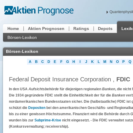
Quantenphysik
Home
Aktien Prognosen
Ratings
Depots
Lexi
Börsen-Lexikon
Börsen-Lexikon
A
B
C
D
E
F
G
H
I
J
K
L
M
N
O
P
Q
Federal Deposit Insurance Corporation ,
FDIC
In den USA
Aufsichtsbehörde
für diejenigen regionalen
Banken
, die nich
Die 1934 gegründete FDIC stellt die Einheitlichkeit der für die
Banken
verb
nordamerikanischen Bundesstaaten sicher. Die (halbstaatliche) FDIC ist 
schützt die
Depositen
bei den amerikanischen Geschäfts- und Regionalb
bis zu einer gewissen Höchstsumme. Finanziert wird die Behörde durch
G
wurden bis zur
Subprime-Krise
nicht eingesetzt. - Die FDIC verwaltet s
(Konkursverwaltung; receivership).