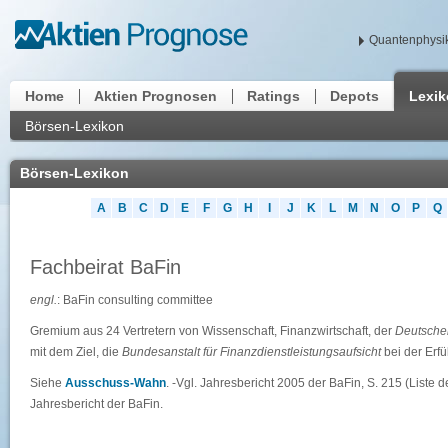
Quantenphysik
Home
Aktien Prognosen
Ratings
Depots
Lexi
Börsen-Lexikon
Börsen-Lexikon
A
B
C
D
E
F
G
H
I
J
K
L
M
N
O
P
Q
Fachbeirat BaFin
engl.
: BaFin consulting committee
Gremium aus 24 Vertretern von Wissenschaft, Finanzwirtschaft, der
Deutsche
mit dem Ziel, die
Bundesanstalt für Finanzdienstleistungsaufsicht
bei der Erfü
Siehe
Ausschuss-Wahn
. -Vgl. Jahresbericht 2005 der BaFin, S. 215 (Liste 
Jahresbericht der BaFin.