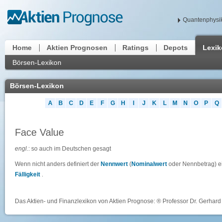
Quantenphysik
Home
Aktien Prognosen
Ratings
Depots
Lexi
Börsen-Lexikon
Börsen-Lexikon
A
B
C
D
E
F
G
H
I
J
K
L
M
N
O
P
Q
Face Value
engl.
: so auch im Deutschen gesagt
Wenn nicht anders definiert der
Nennwert
(
Nominalwert
oder Nennbetrag) e
Fälligkeit
.
Das Aktien- und Finanzlexikon von Aktien Prognose: ® Professor Dr. Gerhard 