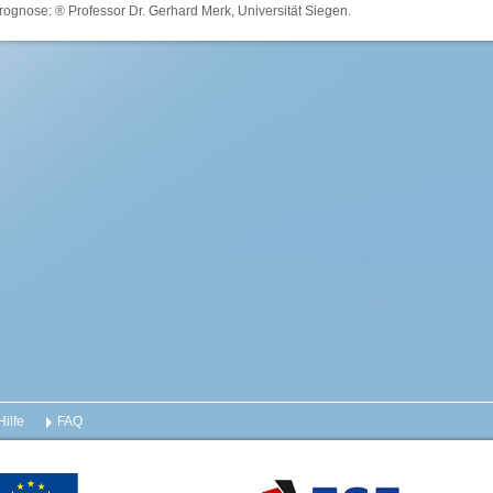
rognose: ® Professor Dr. Gerhard Merk, Universität Siegen.
Hilfe
FAQ