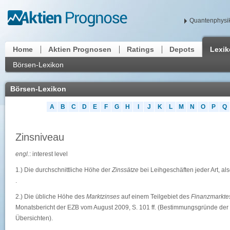
Quantenphysik
Home
Aktien Prognosen
Ratings
Depots
Lexi
Börsen-Lexikon
Börsen-Lexikon
A
B
C
D
E
F
G
H
I
J
K
L
M
N
O
P
Q
Zinsniveau
engl.
: interest level
1.) Die durchschnittliche Höhe der
Zinssätze
bei Leihgeschäften jeder Art, als
.
2.) Die übliche Höhe des
Marktzinses
auf einem Teilgebiet des
Finanzmarkte
Monatsbericht der EZB vom August 2009, S. 101 ff. (Bestimmungsgründe der
Übersichten).