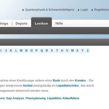
Quantenphysik & Schwarmintelligenz
Login
Registrier
tings
Depots
Lexikon
Hilfe
I
J
K
L
M
N
O
P
Q
R
S
T
U
V
W
X
Y
Z
hnahme einer Kreditzusage seitens einer
Bank
durch den
Kunden
. - Die
agen bringt einem
Institut
zwangsläufig ein
Liquiditätsrisiko
, das durch
anagements
beherrscht werden muss.
ent
,
Gap-Analyse
,
Finanzplanung
,
Liquiditäts-Ablaufbilanz