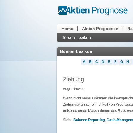
Home
Aktien Prognosen
Ra
Börsen-Lexikon
Börsen-Lexikon
A
B
C
D
E
F
G
H
Ziehung
engl.
: drawing
Wenn nicht anders definiert die Inanspruc
Ziehungswahrscheinlichkeit von Kreditzus
entsprechende Massnahmen des
Risikom
Siehe
Balance Reporting
,
Cash-Managem