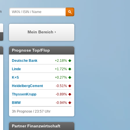
en
Mein Bereich ›
Meine Prognosen
Prognose Top/Flop
Meine Watchlist
Deutsche Bank
+2.18%
Mein Profil
Linde
+1.72%
Meine Depots
K+S
+0.27%
Meine Nachrichten
HeidelbergCement
-0.51%
ThyssenKrupp
-0.89%
BMW
-0.94%
3h Prognose / 23:57 Uhr
Partner Finanzwirtschaft