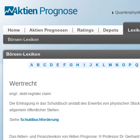
Quantenphysik
Home
Aktien Prognosen
Ratings
Depots
Lexi
Börsen-Lexikon
Börsen-Lexikon
A
B
C
D
E
F
G
H
I
J
K
L
M
N
O
P
Q
Wertrecht
engl.
: debt register claim
Die Eintragung in das Schuldbuch anstatt des Erwerbs von physischen Stüc
allgemein öffentlicher Stellen.
Siehe
Schuldbuchforderung
Das Aktien- und Finanzlexikon von Aktien Prognose: ® Professor Dr. Gerhard 