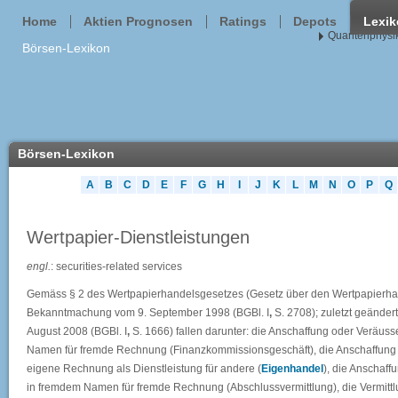
Home
Aktien Prognosen
Ratings
Depots
Lexi
Quantenphysik
Börsen-Lexikon
Börsen-Lexikon
A
B
C
D
E
F
G
H
I
J
K
L
M
N
O
P
Q
Wertpapier-Dienstleistungen
engl.
: securities-related services
Gemäss § 2 des Wertpapierhandelsgesetzes (Gesetz über den Wertpapierh
Bekanntmachung vom 9. September 1998 (BGBl. I
,
S. 2708); zuletzt geänder
August 2008 (BGBl. I
,
S. 1666) fallen darunter: die Anschaffung oder Veräus
Namen für fremde Rechnung (Finanzkommissionsgeschäft), die Anschaffung 
eigene Rechnung als Dienstleistung für andere (
Eigenhandel
), die Anschaf
in fremdem Namen für fremde Rechnung (Abschlussvermittlung), die Vermitt