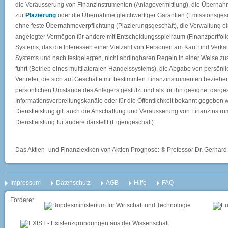
die Veräusserung von Finanzinstrumenten (Anlagevermittlung), die Übernah
zur
Plazierung
oder die Übernahme gleichwertiger Garantien (Emissionsgesc
ohne feste Übernahmeverpflichtung (Plazierungsgeschäft), die Verwaltung e
angelegter Vermögen für andere mit Entscheidungsspielraum (Finanzportfoliov
Systems, das die Interessen einer Vielzahl von Personen am Kauf und Verka
Systems und nach festgelegten, nicht abdingbaren Regeln in einer Weise z
führt (Betrieb eines multilateralen Handelssystems), die Abgabe von persö
Vertreter, die sich auf Geschäfte mit bestimmten Finanzinstrumenten beziehe
persönlichen Umstände des Anlegers gestützt und als für ihn geeignet dargest
Informationsverbreitungskanäle oder für die Öffentlichkeit bekannt gegeben w
Dienstleistung gilt auch die Anschaffung und Veräusserung von Finanzinstr
Dienstleistung für andere darstellt (Eigengeschäft).
Das Aktien- und Finanzlexikon von Aktien Prognose: ® Professor Dr. Gerhard 
Impressum
Datenschutz
AGB
Hilfe
FAQ
Förderer