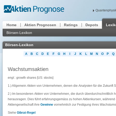
Quantenphysik
Home
Aktien Prognosen
Ratings
Depots
Lexi
Börsen-Lexikon
Börsen-Lexikon
A
B
C
D
E
F
G
H
I
J
K
L
M
N
O
P
Q
Wachstumsaktien
engl.
: growth shares [US: stocks]
1.) Allgemein
Aktien
von Unternehmen, denen die
Analysten
für die Zukunft 
2.) Im besonderen
Aktien
von Unternehmen, die durch überdurchschnittlich 
herausragen. Dies führt erfahrungsgemäss zu hohen Aktienkursen, während d
Aktiengesellschaft ihre
Gewinne
vornehmlich zur Festigung ihres
Wachstum
Siehe
Gibrat-Regel