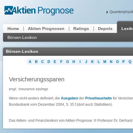
Quantenphysik
Home
Aktien Prognosen
Ratings
Depots
Lexi
Börsen-Lexikon
Börsen-Lexikon
A
B
C
D
E
F
G
H
I
J
K
L
M
N
O
P
Q
Versicherungssparen
engl.
: insurance savings
Wenn nicht anders definiert, die
Ausgaben
der
Privathaushalte
für Versiche
Bundesbank vom Dezember 2004, S. 35 f.(dort auch Statistiken).
Das Aktien- und Finanzlexikon von Aktien Prognose: ® Professor Dr. Gerhard 