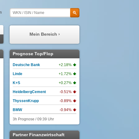
en
Mein Bereich ›
Meine Prognosen
Prognose Top/Flop
Meine Watchlist
Deutsche Bank
+2.18%
Mein Profil
Linde
+1.72%
Meine Depots
K+S
+0.27%
Meine Nachrichten
HeidelbergCement
-0.51%
ThyssenKrupp
-0.89%
BMW
-0.94%
3h Prognose / 09:39 Uhr
Partner Finanzwirtschaft