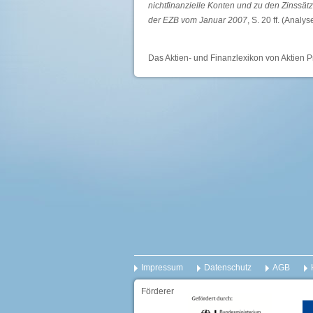
nichtfinanzielle Konten und zu den Zinssät
der EZB vom Januar 2007
, S. 20 ff. (Anal
Das Aktien- und Finanzlexikon von Aktien P
Impressum
Datenschutz
AGB
Förderer