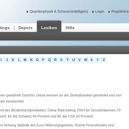
Quantenphysik & Schwarmintelligenz
Login
Registrier
tings
Depots
Lexikon
Hilfe
I
J
K
L
M
N
O
P
Q
R
S
T
U
V
W
X
Y
Z
men gewährte
Darlehn
. Diese werden an die
Zentralbanken
gemeldet und von
zips
beobachtet.
ent des
Bruttoinlandproduktes
. Diese Rate betrug 2004 für Grossbritannien 70
ent, für die Schweiz 46 Prozent und für die USA 34 Prozent.
n im Anhang Statistik des Euro-Währungsgebiets,
Rubrik Finanzkonten und