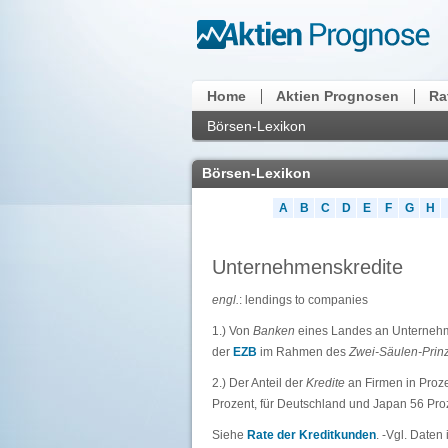
Home
Aktien Prognosen
Ra
Börsen-Lexikon
Börsen-Lexikon
A
B
C
D
E
F
G
H
Unternehmenskredite
engl.
: lendings to companies
1.) Von
Banken
eines Landes an Unterneh
der
EZB
im Rahmen des
Zwei-Säulen-Prin
2.) Der Anteil der
Kredite
an Firmen in Proz
Prozent, für Deutschland und Japan 56 Proz
Siehe
Rate der Kreditkunden
. -Vgl. Date