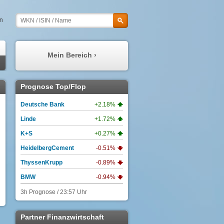
en
Mein Bereich ›
Meine Prognosen
Prognose Top/Flop
Meine Watchlist
Deutsche Bank
+2.18%
Mein Profil
Linde
+1.72%
Meine Depots
K+S
+0.27%
Meine Nachrichten
HeidelbergCement
-0.51%
ThyssenKrupp
-0.89%
BMW
-0.94%
3h Prognose / 23:57 Uhr
Partner Finanzwirtschaft