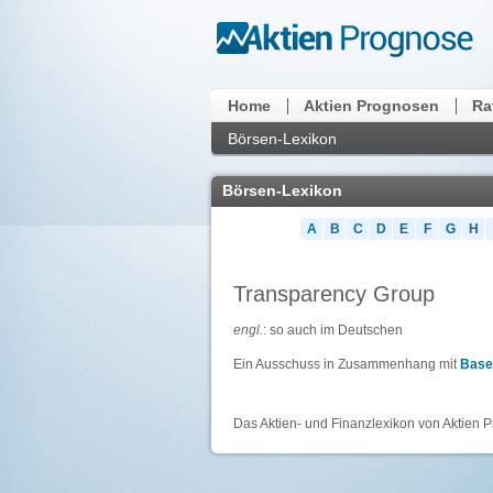
Home
Aktien Prognosen
Ra
Börsen-Lexikon
Börsen-Lexikon
A
B
C
D
E
F
G
H
Transparency Group
engl.
: so auch im Deutschen
Ein Ausschuss in Zusammenhang mit
Basel
Das Aktien- und Finanzlexikon von Aktien P