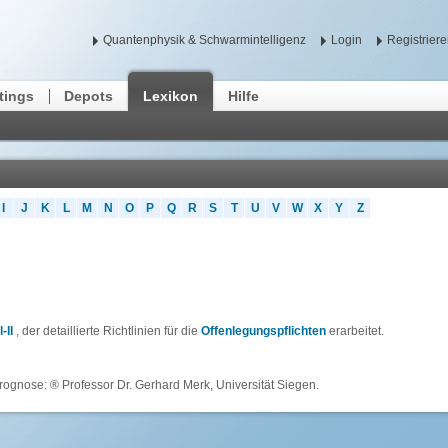
Quantenphysik & Schwarmintelligenz
Login
Registrier
tings
Depots
Lexikon
Hilfe
I
J
K
L
M
N
O
P
Q
R
S
T
U
V
W
X
Y
Z
-II
, der detaillierte Richtlinien für die
Offenlegungspflichten
erarbeitet.
rognose: ® Professor Dr. Gerhard Merk, Universität Siegen.