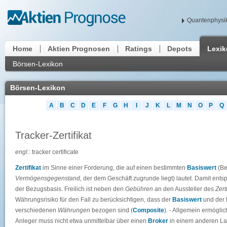
Quantenphysik
Home
Aktien Prognosen
Ratings
Depots
Lexi
Börsen-Lexikon
Börsen-Lexikon
A
B
C
D
E
F
G
H
I
J
K
L
M
N
O
P
Q
Tracker-Zertifikat
engl.
: tracker certificate
Zertifikat
im Sinne einer Forderung, die auf einen bestimmten
Basiswert
(Be
Vermögensgegenstand,
der dem Geschäft zugrunde liegt) lautet. Damit entsp
der Bezugsbasis. Freilich ist neben den
Gebühren
an den Aussteller des
Zert
Währungsrisiko für den Fall zu berücksichtigen, dass der
Basiswert
und der
verschiedenen
Währungen
bezogen sind (
Composite
). - Allgemein ermöglic
Anleger muss nicht etwa unmittelbar über einen
Broker
in einem anderen La