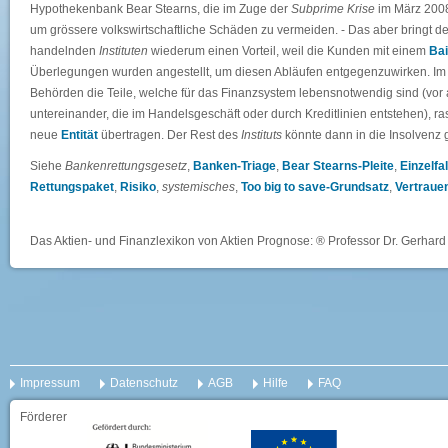
Hypothekenbank Bear Stearns, die im Zuge der
Subprime Krise
im März 2008
um grössere volkswirtschaftliche Schäden zu vermeiden. - Das aber bringt de
handelnden
Instituten
wiederum einen Vorteil, weil die Kunden mit einem
Bai
Überlegungen wurden angestellt, um diesen Abläufen entgegenzuwirken. Im Mi
Behörden die Teile, welche für das Finanzsystem lebensnotwendig sind (vor 
untereinander, die im Handelsgeschäft oder durch Kreditlinien entstehen), r
neue
Entität
übertragen. Der Rest des
Instituts
könnte dann in die Insolvenz 
Siehe
Bankenrettungsgesetz
,
Banken-Triage
,
Bear Stearns-Pleite
,
Einzelfa
Rettungspaket
,
Risiko
,
systemisches
,
Too big to save-Grundsatz
,
Vertraue
Das Aktien- und Finanzlexikon von Aktien Prognose: ® Professor Dr. Gerhard 
Impressum
Datenschutz
AGB
Hilfe
FAQ
Förderer