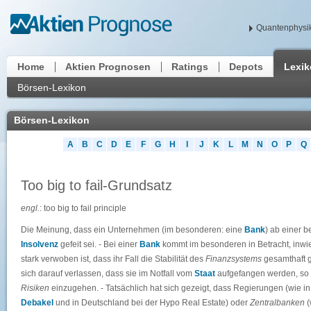
Quantenphysik
Home
Aktien Prognosen
Ratings
Depots
Lexi
Börsen-Lexikon
Börsen-Lexikon
A
B
C
D
E
F
G
H
I
J
K
L
M
N
O
P
Q
Too big to fail-Grundsatz
engl.
: too big to fail principle
Die Meinung, dass ein Unternehmen (im besonderen: eine
Bank
) ab einer 
Insolvenz
gefeit sei. - Bei einer
Bank
kommt im besonderen in Betracht, inwi
stark verwoben ist, dass ihr Fall die Stabilität des
Finanzsystems
gesamthaft g
sich darauf verlassen, dass sie im Notfall vom
Staat
aufgefangen werden, so g
Risiken
einzugehen. - Tatsächlich hat sich gezeigt, dass Regierungen (wie i
Debakel
und in Deutschland bei der Hypo Real Estate) oder
Zentralbanken
(