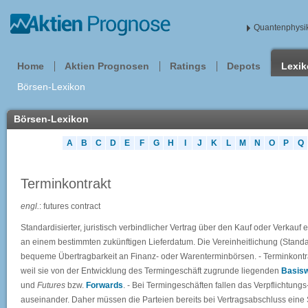
Quantenphysik
Home
Aktien Prognosen
Ratings
Depots
Lexi
Börsen-Lexikon
Börsen-Lexikon
A
B
C
D
E
F
G
H
I
J
K
L
M
N
O
P
Q
Terminkontrakt
engl.
: futures contract
Standardisierter, juristisch verbindlicher Vertrag über den Kauf oder Verkauf
an einem bestimmten zukünftigen Lieferdatum. Die Vereinheitlichung (Stand
bequeme Übertragbarkeit an Finanz- oder Warenterminbörsen. - Terminkontr
weil sie von der Entwicklung des Termingeschäft zugrunde liegenden
Basisw
und
Futures
bzw.
Forwards
. - Bei Termingeschäften fallen das Verpflichtungs
auseinander. Daher müssen die Parteien bereits bei Vertragsabschluss eine 