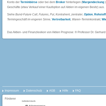
Konto der
Terminbörse
oder bei dem
Broker
hinterlegen (
Margendeckung
)
Geschäfte (etwa Verkauf einer Kaufoption auf
Aktien
im eigenen Besitz) aus.
Siehe
Bund-Future Call
,
Futures
,
Put
,
Kontrahent
,
zentraler
,
Option
,
Rohstoff
Termingeschäft im engeren Sinne
,
Vertretbarkeit
,
Waren-Terminkontrakt
,
Wi
Das Aktien- und Finanzlexikon von Aktien Prognose: ® Professor Dr. Gerhard 
Impressum
Datenschutz
AGB
Hilfe
FAQ
Förderer