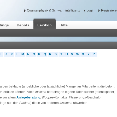
Quantenphysik & Schwarmintelligenz
Login
Registrier
tings
Depots
Lexikon
Hilfe
I
J
K
L
M
N
O
P
Q
R
S
T
U
V
W
X
Y
Z
alben beklagte (angebliche oder tatsächliche) Mangel an Mitarbeitern, die betont
en erfüllen können. Viele
Institute
beauftragen eigene Talentsucher (talent spotter,
ie vor allem
Anlageberatung
,
Woopee
-Kontakte,
Plazierungs
-Geschäft)
Klage aus den
Banken
) diese von anderen
Instituten
abwerben.