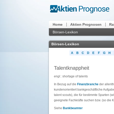
Home
Aktien Prognosen
Ra
Börsen-Lexikon
Börsen-Lexikon
A
B
C
D
E
F
G
H
Talentknappheit
engl.
: shortage of talents
In Bezug auf die
Finanzbranche
der allenth
kundenorientiert bankgeschäftliche Aufgab
talent scouts), die für bestimmte Sparten (w
geeignete Fachkräfte suchen bzw. (so die 
Siehe
Bankbeamter