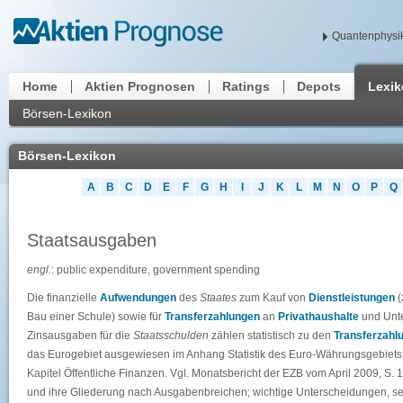
Quantenphysik
Home
Aktien Prognosen
Ratings
Depots
Lexi
Börsen-Lexikon
Börsen-Lexikon
A
B
C
D
E
F
G
H
I
J
K
L
M
N
O
P
Q
Staatsausgaben
engl.
: public expenditure, government spending
Die finanzielle
Aufwendungen
des
Staates
zum Kauf von
Dienstleistungen
(
Bau einer Schule) sowie für
Transferzahlungen
an
Privathaushalte
und Unte
Zinsausgaben für die
Staatsschulden
zählen statistisch zu den
Transferzahl
das Eurogebiet ausgewiesen im Anhang Statistik des Euro-Währungsgebiets 
Kapitel Öffentliche Finanzen. Vgl. Monatsbericht der EZB vom April 2009, S. 
und ihre Gliederung nach Ausgabenbreichen; wichtige Unterscheidungen, seh