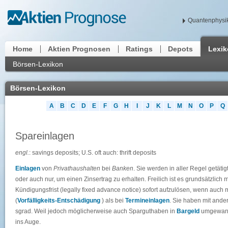
Quantenphysik
Home
Aktien Prognosen
Ratings
Depots
Lexi
Börsen-Lexikon
Börsen-Lexikon
A
B
C
D
E
F
G
H
I
J
K
L
M
N
O
P
Q
Spareinlagen
engl.
: savings deposits; U.S. oft auch: thrift deposits
Einlagen
von
Privathaushalten
bei
Banken
. Sie werden in aller Regel getäti
oder auch nur, um einen Zinsertrag zu erhalten. Freilich ist es grundsätzlich
Kündigungsfrist (legally fixed advance notice) sofort aufzulösen, wenn auc
(
Vorfälligkeits-Entschädigung
) als bei
Termineinlagen
. Sie haben mit and
sgrad. Weil jedoch möglicherweise auch Sparguthaben in
Bargeld
umgewandel
ins Auge.