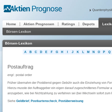
Quantenphysik
Home
Aktien Prognosen
Ratings
Depots
Lexi
Börsen-Lexikon
Börsen-Lexikon
A
B
C
D
E
F
G
H
I
J
K
L
M
N
O
P
Q
Postauftrag
engl.
: postal order
Früher übernahm der Postdienst gegen
Gebühr
auch die Einziehung von
Fo
Hierzu musste der Auftraggeber ein eigen darauf zugeschnittenes Formular a
anzugeben, wie bei Nichtzahlung zu verfahren sei (bei
Wechseln
sofort zum 
Siehe
Geldbrief
,
Postkartenscheck
,
Postüberweisung