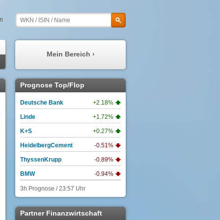
en
Mein Bereich ›
Meine Prognosen
Prognose Top/Flop
Meine Watchlist
Deutsche Bank
+2.18%
Mein Profil
Linde
+1.72%
Meine Depots
K+S
+0.27%
Meine Nachrichten
HeidelbergCement
-0.51%
ThyssenKrupp
-0.89%
BMW
-0.94%
3h Prognose / 23:57 Uhr
Partner Finanzwirtschaft