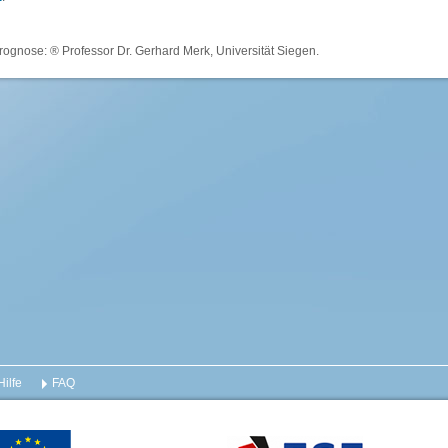
rognose: ® Professor Dr. Gerhard Merk, Universität Siegen.
Hilfe
FAQ