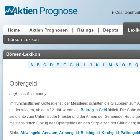
Quantenphysik
Home
Aktien Prognosen
Ratings
Depots
Lexi
Börsen-Lexikon
Börsen-Lexikon
A
B
C
D
E
F
G
H
I
J
K
L
M
N
O
P
Q
Opfergeld
engl.
: sacrifice money
Im frühchristlichen Gottesdienst, der Messfeier, schritten die Gläubigen zum 
niederzulegen, ab dem 12. Jht. wurde ein
Beitrag
in
Geld
üblich. Die Gabe w
sie diente zum Unterhalt der Priester und der Armen der Gemeinde. Heute g
meistens durch Einzug des Opfergeldes an den Sitzplätzen der Gläubigen; d
Siehe
Ablassgeld
,
Annaten
,
Armengeld
,
Beichtgeld
,
Kirchgeld
,
Palliengeld