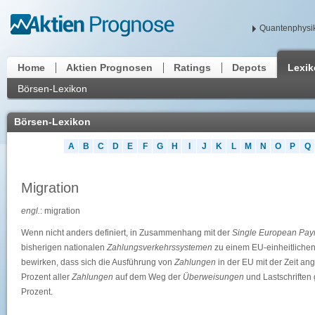
Quantenphysik
Home
Aktien Prognosen
Ratings
Depots
Lexi
Börsen-Lexikon
Börsen-Lexikon
A
B
C
D
E
F
G
H
I
J
K
L
M
N
O
P
Q
Migration
engl.
: migration
Wenn nicht anders definiert, in Zusammenhang mit der
Single European Pay
bisherigen nationalen
Zahlungsverkehrssystemen
zu einem EU-einheitliche
bewirken, dass sich die Ausführung von
Zahlungen
in der EU mit der Zeit ang
Prozent aller
Zahlungen
auf dem Weg der
Überweisungen
und Lastschriften 
Prozent.