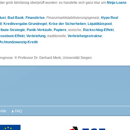
er grob fahrlässig überprüft wurden: es handelte sich ganz klar um
Ninja-Loans
lust
,
Bad Bank
,
Finanzkrise
,
Finanzmarktstabilisierungsgesetz
,
Hypo Real
il
,
Kreditvergabe-Grundregel
,
Krise der Sicherheiten
,
Liquiditätspool
,
ribute-Strategie
,
Panik-Verkäufe
,
Papiere
,
toxische
,
Rückschlag-Effekt
,
seeboot-Effekt
,
Verbriefung
,
traditionelle
,
Verbriefungsstruktur
,
Achtundzwanzig-Kredit
rognose: ® Professor Dr. Gerhard Merk, Universität Siegen.
Hilfe
FAQ