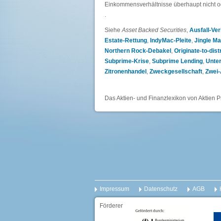
Einkommensverhältnisse überhaupt nicht od
.
Siehe
Asset Backed Securities
,
Ausfall-Ver
Estate-Rettung
,
IndyMac-Pleite
,
Jingle Ma
Northern Rock-Debakel
,
Originate-to-dist
Subprime-Krise
,
Subprime Lending
,
Unter
Zitronenhandel
,
Zweckgesellschaft
,
Zwei-
Das Aktien- und Finanzlexikon von Aktien P
Impressum
Datenschutz
AGB
Förderer