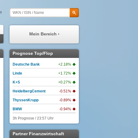
en
Mein Bereich ›
Meine Prognosen
Prognose Top/Flop
Meine Watchlist
Deutsche Bank
+2.18%
Mein Profil
Linde
+1.72%
Meine Depots
K+S
+0.27%
Meine Nachrichten
HeidelbergCement
-0.51%
ThyssenKrupp
-0.89%
BMW
-0.94%
3h Prognose / 23:57 Uhr
Partner Finanzwirtschaft