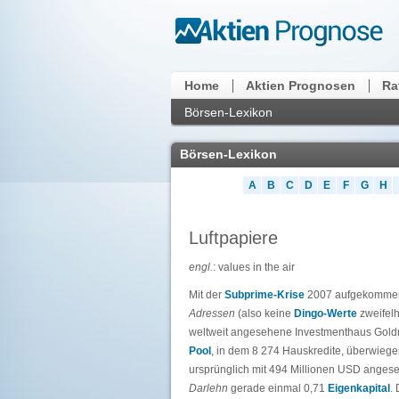
Home
Aktien Prognosen
Ra
Börsen-Lexikon
Börsen-Lexikon
A
B
C
D
E
F
G
H
Luftpapiere
engl.
: values in the air
Mit der
Subprime-Krise
2007 aufgekommene
Adressen
(also keine
Dingo-Werte
zweifelh
weltweit angesehene Investmenthaus Goldm
Pool
, in dem 8 274 Hauskredite, überwiege
ursprünglich mit 494 Millionen USD angeset
Darlehn
gerade einmal 0,71
Eigenkapital
.