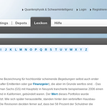
Quantenphysik & Schwarmintelligenz
Login
Registrier
tings
Depots
Lexikon
Hilfe
I
J
K
L
M
N
O
P
Q
R
S
T
U
V
W
X
Y
Z
 Bezeichnung für hochbonitär scheinende
Begebungen
selbst auch erster
after Emittenten oder gar
Finanzgeier
), die aber im Grunde wertlos sind. - Das
an Sachs (GS) mit Hauptsitz in Neuyork tranchierte beispielsweise 2006 einen
nd in Kalifornien, gebündelt waren. Der
Wert
dieses
Portfolios
wurde
zt. Wie sich später herausstellte, standen hinter den verbrieften Hausbau-
 Die Revisoren deckten ferner auf, dass bei 58 Prozent der Schuldner die