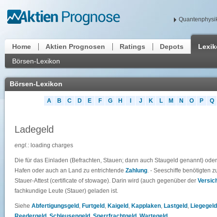
Quantenphysik
Home
Aktien Prognosen
Ratings
Depots
Lexi
Börsen-Lexikon
Börsen-Lexikon
A
B
C
D
E
F
G
H
I
J
K
L
M
N
O
P
Q
Ladegeld
engl.
: loading charges
Die für das Einladen (Befrachten, Stauen; dann auch Staugeld genannt) ode
Hafen oder auch an Land zu entrichtende
Zahlung
. - Seeschiffe benötigten 
Stauer-Attest (certificate of stowage). Darin wird (auch gegenüber der
Versic
fachkundige Leute (Stauer) geladen ist.
Siehe
Abfertigungsgeld
,
Furtgeld
,
Kaigeld
,
Kapplaken
,
Lastgeld
,
Liegegeld
Reedergeld
,
Schleusengeld
,
Sperrfrachtgeld
,
Wartegeld