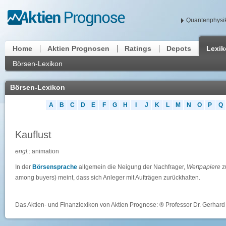
Quantenphysik
Home
Aktien Prognosen
Ratings
Depots
Lexi
Börsen-Lexikon
Börsen-Lexikon
A
B
C
D
E
F
G
H
I
J
K
L
M
N
O
P
Q
Kauflust
engl.
: animation
In der
Börsensprache
allgemein die Neigung der Nachfrager,
Wertpapiere
zu
among buyers) meint, dass sich Anleger mit Aufträgen zurückhalten.
Das Aktien- und Finanzlexikon von Aktien Prognose: ® Professor Dr. Gerhard 