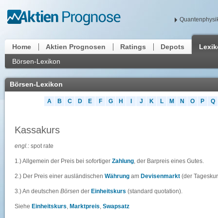
Quantenphysik
Home
Aktien Prognosen
Ratings
Depots
Lexi
Börsen-Lexikon
Börsen-Lexikon
A
B
C
D
E
F
G
H
I
J
K
L
M
N
O
P
Q
Kassakurs
engl.
: spot rate
1.) Allgemein der Preis bei sofortiger
Zahlung
, der Barpreis eines Gutes.
2.) Der Preis einer ausländischen
Währung
am
Devisenmarkt
(der Tageskur
3.) An deutschen
Börsen
der
Einheitskurs
(standard quotation).
Siehe
Einheitskurs
,
Marktpreis
,
Swapsatz