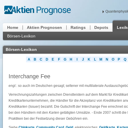
Quantenphysik
Home
Aktien Prognosen
Ratings
Depots
Lexi
Börsen-Lexikon
Börsen-Lexikon
A
B
C
D
E
F
G
H
I
J
K
L
M
N
O
P
Q
Interchange Fee
engl.
: so auch im Deutschen gesagt; seltener mit multilaterale Austauschgebü
Verrechnungszahlungen zwischen Dienstleistern auf dem Markt für
Kreditkar
Kreditkartenunternehmen, die Händler für die Akzeptanz von
Kreditkarten
anw
Kreditkarten
(Issuer) bezahlt. Die Gutschrift der Interchange Fee errechnet si
bei den Händlern mit den
Karten
getätigten Umsätze. - Ende 2007 schritt di
Praktiken bei der Festsetzung dieser
Gebühren
ein.
Siehe
Chipkarte
,
Community Card
,
Geld
,
elektronisches
,
Geldkarte
,
Karten