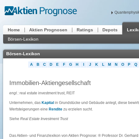
Quantenphysik
Home
Aktien Prognosen
Ratings
Depots
Lexi
Börsen-Lexikon
Börsen-Lexikon
A
B
C
D
E
F
G
H
I
J
K
L
M
N
O
P
Q
Immobilien-Aktiengesellschaft
engl.
: real estate investment trust, REIT
Unternehmen, das
Kapital
in Grundstücke und Gebäude anlegt, diese bewirt
Wertsteigerungen eine
Rendite
zu erzielen sucht.
Siehe
Real Estate Investment Trust
Das Aktien- und Finanzlexikon von Aktien Prognose: ® Professor Dr. Gerhard 