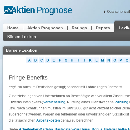
Quantenphysik
Home
Aktien Prognosen
Ratings
Depots
Lexi
Börsen-Lexikon
Börsen-Lexikon
A
B
C
D
E
F
G
H
I
J
K
L
M
N
O
P
Q
Fringe Benefits
engl.
: so auch im Deutschen gesagt; seltener mit Lohnzulagen übersetzt
Zusatzleistungen von Unternehmen an Beschäftigte wie vor allem Zuschüsse z
Erwerbsunfähigkeits-)
Versicherung
, Nutzung eines Dienstwagens,
Zahlung
usw. Nach Schätzungen müssten im Jahr 2006 gut acht Prozent solcher Zusat
zugerechnet werden. Wegen der fehlenden oder unvollständigen Statistik ist 
die tatsächlichen
Arbeitskosten
genau zu berechnen.
Siehe
Arbeitgeber-Darlehn
,
Baukosten-Zuschuss
,
Bonus
,
Belegschafts-A