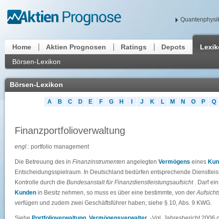
Quantenphysik
Home
Aktien Prognosen
Ratings
Depots
Lexi
Börsen-Lexikon
Börsen-Lexikon
A
B
C
D
E
F
G
H
I
J
K
L
M
N
O
P
Q
Finanzportfolioverwaltung
engl.
: portfolio management
Die Betreuung des in
Finanzinstrumenten
angelegten
Vermögens
eines
Kun
Entscheidungsspielraum. In Deutschland bedürfen entsprechende Dienstleis
Kontrolle durch die
Bundesanstalt für Finanzdienstleistungsaufsicht
. Darf ei
Kunden
in Besitz nehmen, so muss es über eine bestimmte, von der
Aufsich
verfügen und zudem zwei Geschäftsführer haben; siehe § 10, Abs. 9 KWG.
Siehe
Portfolioverwaltung
,
Vermögensverwalter
. -Vgl. Jahresbericht 2006 d