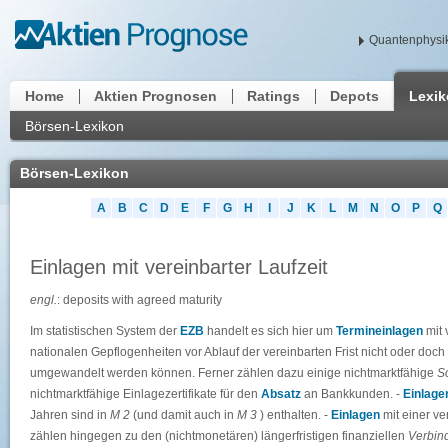
Quantenphysik
Home
Aktien Prognosen
Ratings
Depots
Lexi
Börsen-Lexikon
Börsen-Lexikon
A
B
C
D
E
F
G
H
I
J
K
L
M
N
O
P
Q
Einlagen mit vereinbarter Laufzeit
engl.
: deposits with agreed maturity
Im statistischen System der
EZB
handelt es sich hier um
Termineinlagen
mit
nationalen Gepflogenheiten vor Ablauf der vereinbarten Frist nicht oder doc
umgewandelt werden können. Ferner zählen dazu einige nichtmarktfähige
S
nichtmarktfähige Einlagezertifikate für den
Absatz
an Bankkunden. -
Einlage
Jahren sind in
M 2
(und damit auch in
M 3
) enthalten. -
Einlagen
mit einer v
zählen hingegen zu den (nichtmonetären) längerfristigen finanziellen
Verbind