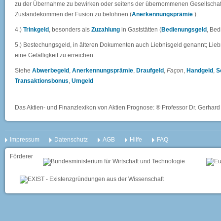
zu der Übernahme zu bewirken oder seitens der übernommenen Gesellschaft
Zustandekommen der Fusion zu belohnen (
Anerkennungsprämie
).
4.)
Trinkgeld
, besonders als
Zuzahlung
in Gaststätten (
Bedienungsgeld
, Be
5.) Bestechungsgeld, in älteren Dokumenten auch Liebnisgeld genannt; Liebn
eine Gefälligkeit zu erreichen.
Siehe
Abwerbegeld
,
Anerkennungsprämie
,
Draufgeld
,
Façon
,
Handgeld
,
S
Transaktionsbonus
,
Umgeld
Das Aktien- und Finanzlexikon von Aktien Prognose: ® Professor Dr. Gerhard 
Impressum
Datenschutz
AGB
Hilfe
FAQ
Förderer