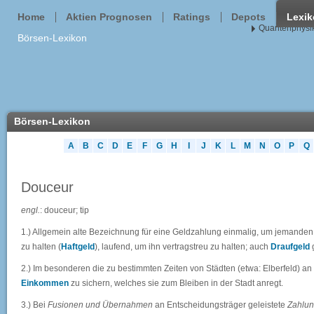
Home
Aktien Prognosen
Ratings
Depots
Lexi
Quantenphysik
Börsen-Lexikon
Börsen-Lexikon
A
B
C
D
E
F
G
H
I
J
K
L
M
N
O
P
Q
Douceur
engl.
: douceur; tip
1.) Allgemein alte Bezeichnung für eine Geldzahlung einmalig, um jemanden 
zu halten (
Haftgeld
), laufend, um ihn vertragstreu zu halten; auch
Draufgeld
2.) Im besonderen die zu bestimmten Zeiten von Städten (etwa: Elberfeld) a
Einkommen
zu sichern, welches sie zum Bleiben in der Stadt anregt.
3.) Bei
Fusionen und Übernahmen
an Entscheidungsträger geleistete
Zahlu