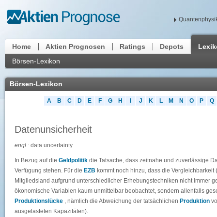
Quantenphysik
Home
Aktien Prognosen
Ratings
Depots
Lexi
Börsen-Lexikon
Börsen-Lexikon
A
B
C
D
E
F
G
H
I
J
K
L
M
N
O
P
Q
Datenunsicherheit
engl.
: data uncertainty
In Bezug auf die
Geldpolitik
die Tatsache, dass zeitnahe und zuverlässige Dat
Verfügung stehen. Für die
EZB
kommt noch hinzu, dass die Vergleichbarkeit (
Mitgliedsland aufgrund unterschiedlicher Erhebungstechniken nicht immer ge
ökonomische Variablen kaum unmittelbar beobachtet, sondern allenfalls geschä
Produktionslücke
, nämlich die Abweichung der tatsächlichen
Produktion
vo
ausgelasteten Kapazitäten).