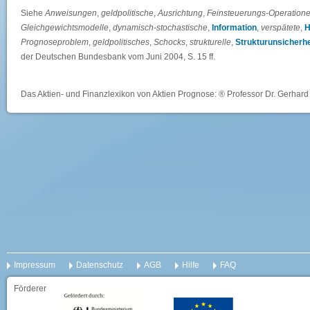
Siehe
Anweisungen
,
geldpolitische
,
Ausrichtung
,
Feinsteuerungs-Operation
Gleichgewichtsmodelle
,
dynamisch-stochastische
,
Information
,
verspätete
,
H
Prognoseproblem
,
geldpolitisches
,
Schocks
,
strukturelle
,
Strukturunsicherhe
der Deutschen Bundesbank vom Juni 2004, S. 15 ff.
Das Aktien- und Finanzlexikon von Aktien Prognose: ® Professor Dr. Gerhard 
Impressum
Datenschutz
AGB
Hilfe
FAQ
Förderer