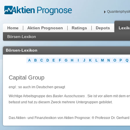
Quantenphysik
Home
Aktien Prognosen
Ratings
Depots
Lexi
Börsen-Lexikon
Börsen-Lexikon
A
B
C
D
E
F
G
H
I
J
K
L
M
N
O
P
Q
Capital Group
engl.
: so auch im Deutschen gesagt
Wichtige Arbeitsgruppe des
Basler Ausschusses
. Sie ist vor allem mit de
befasst und hat zu diesem Zweck mehrere Untergruppen gebildet.
Das Aktien- und Finanzlexikon von Aktien Prognose: ® Professor Dr. Gerhard 