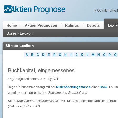
Quantenphysik
Home
Aktien Prognosen
Ratings
Depots
Lexi
Börsen-Lexikon
Börsen-Lexikon
A
B
C
D
E
F
G
H
I
J
K
L
M
N
O
P
Q
Buchkapital, eingemessenes
engl.
: adjusted common equity, ACE
Begriff in Zusammenhang mit der
Risikodeckungsmasse
einer
Bank
. Es um
vermindert um unrealisierte
Gewinne
aus
Wertpapieren
.
Siehe
Kapitalbedarf
,
ökonomischer
. -Vgl. Monatsbericht der Deutschen Bun
(Definition,
Schaubild)