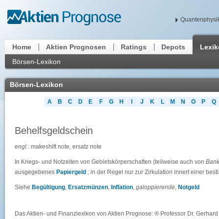
Quantenphysik
Home
Aktien Prognosen
Ratings
Depots
Lexi
Börsen-Lexikon
Börsen-Lexikon
A
B
C
D
E
F
G
H
I
J
K
L
M
N
O
P
Q
Behelfsgeldschein
engl.
: makeshift note, ersatz note
In Kriegs- und Notzeiten von Gebietskörperschaften (teilweise auch von
Ban
ausgegebenes
Papiergeld
; in der Regel nur zur Zirkulation innert einer be
Siehe
Begültigung
,
Ersatzmünzen
,
Inflation
,
galoppierende
,
Notgeld
Das Aktien- und Finanzlexikon von Aktien Prognose: ® Professor Dr. Gerhard 