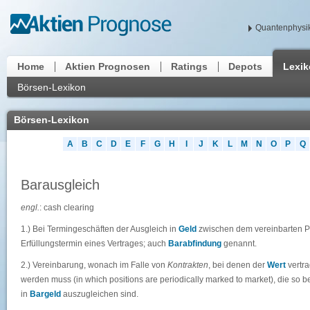
Quantenphysik
Home
Aktien Prognosen
Ratings
Depots
Lexi
Börsen-Lexikon
Börsen-Lexikon
A
B
C
D
E
F
G
H
I
J
K
L
M
N
O
P
Q
Barausgleich
engl.
: cash clearing
1.) Bei Termingeschäften der Ausgleich in
Geld
zwischen dem vereinbarten P
Erfüllungstermin eines Vertrages; auch
Barabfindung
genannt.
2.) Vereinbarung, wonach im Falle von
Kontrakten
, bei denen der
Wert
vertra
werden muss (in which positions are periodically marked to market), die s
in
Bargeld
auszugleichen sind.